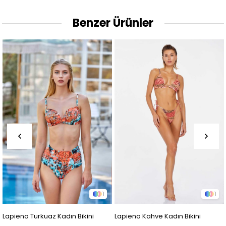
Benzer Ürünler
1
1
apieno Turkuaz Kadın Bikini
Lapieno Kahve Kadın Bikini
La