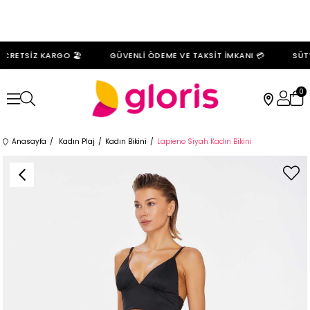
CRETSİZ KARGO 🏖️
GÜVENLİ ÖDEME VE TAKSİT İMKANI 💳
SÜTY
0
Anasayfa
Kadın Plaj
Kadın Bikini
Lapieno Siyah Kadın Bikini