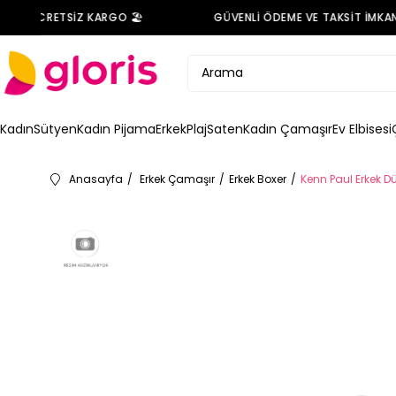
DE ÜCRETSİZ KARGO 🏖️
GÜVENLİ ÖDEME VE TAKSİT İMKANI 
Kadın
Sütyen
Kadın Pijama
Erkek
Plaj
Saten
Kadın Çamaşır
Ev Elbisesi
Anasayfa
Erkek Çamaşır
Erkek Boxer
Kenn Paul Erkek Dü