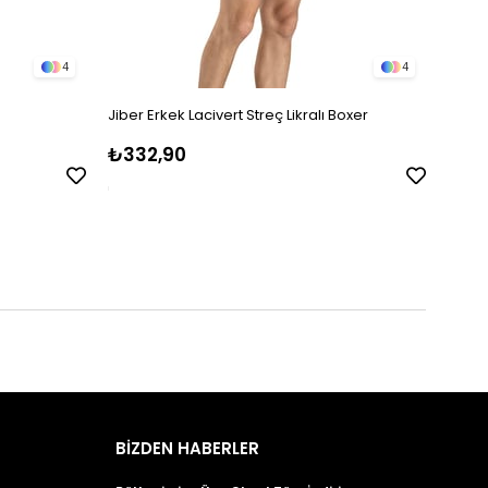
4
4
Jiber Erkek Lacivert Streç Likralı Boxer
Kenn 
₺332,90
₺32
BİZDEN HABERLER