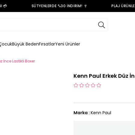

SÜTYENLERDE %30 İNDİRİM! 👙
PLAJ ÜRÜNLERİ
Çocuk
Büyük Beden
Fırsatlar
Yeni Ürünler
z İnce Lastikli Boxer
Kenn Paul Erkek Düz İn
Marka
:
Kenn Paul