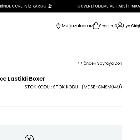
NDE ÜCRETSİZ KARGO 🏖️
GÜVENLİ ÖDEME VE TAKSİT İMKANI 
Mağazalarımız
Sepetim
0
Üye Girişi
< < Önceki Sayfaya Dön
ce Lastikli Boxer
STOK KODU
STOK KODU
(MDSE-CMSM049)