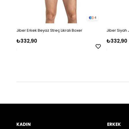
4
Jiber Erkek Beyaz Streç Likralı Boxer
Jiber Siyah 
₺332,90
₺332,90
KADIN
ERKEK