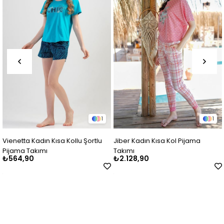
1
1
 Kadın Kısa Kollu Şortlu
Jiber Kadın Kısa Kol Pijama
Vienetta 
Takımı
Takımı
Pijama T
0
₺2.128,90
₺889,9