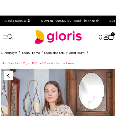
RETSİZ KARGO 🏖️
GÜVENLİ ÖDEME VE TAKSİT İMKANI 💳
SÜTYE
0
Anasayfa
Kadın Pijama
Kadın Kısa Kollu Pijama Takımı
Jiber Sarı Kadın Çiçekli Düğmeli Kısa Kol Pijama Takımı