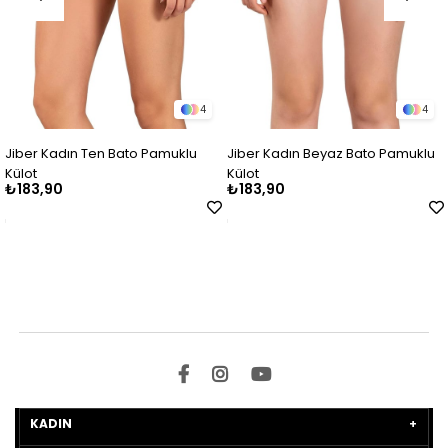
4
4
muklu
Jiber Kadın Beyaz Bato Pamuklu
Jiber Kadın Siyah Bato 
Külot
Külot
₺183,90
₺183,90
KADIN