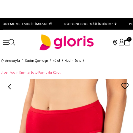
ÖDEME VE TAKSİT İMKANI 💳
SÜTYENLERDE %30 İNDİRİM! 👙
PLA
0
Anasayfa
Kadın Çamaşır
Külot
Kadın Bato
Jiber Kadın Kırmızı Bato Pamuklu Külot