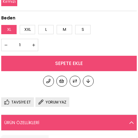
Kırmızı
Beden
XL
XXL
L
M
S
TAVSIYE ET
YORUM YAZ
ÜRÜN ÖZELLIKLERI