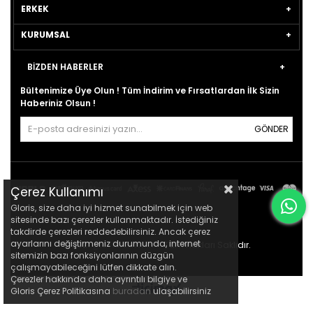
ERKEK
KURUMSAL
BİZDEN HABERLER
Bültenimize Üye Olun ! Tüm İndirim ve Fırsatlardan İlk Sizin
Haberiniz Olsun !
GÖNDER
Çerez Kullanımı
Gloris, size daha iyi hizmet sunabilmek için web
sitesinde bazı çerezler kullanmaktadır. İstediğiniz
takdirde çerezleri reddedebilirsiniz. Ancak çerez
ayarlarını değiştirmeniz durumunda, internet
© 2021
gloris.com.tr
- Tüm Hakları Saklıdır.
sitemizin bazı fonksiyonlarının düzgün
çalışmayabileceğini lütfen dikkate alın.
Çerezler hakkında daha ayrıntılı bilgiye ve
Gloris Çerez Politikasına
buradan
ulaşabilirsiniz