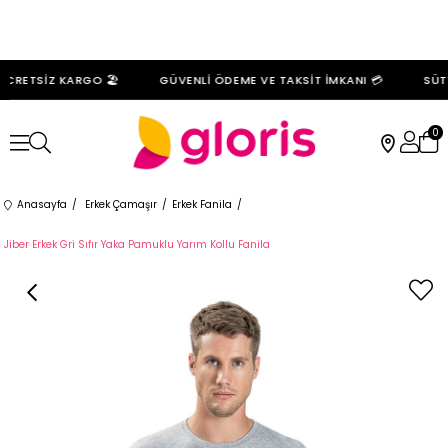
CRETSİZ KARGO 🏖️
GÜVENLİ ÖDEME VE TAKSİT İMKANI 💳
SÜTY
0
Anasayfa
Erkek Çamaşır
Erkek Fanila
Jiber Erkek Gri Sıfır Yaka Pamuklu Yarım Kollu Fanila