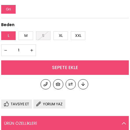
Gri
Beden
L
M
S
XL
XXL
TAVSIYE ET
YORUM YAZ
ÜRÜN ÖZELLIKLERI