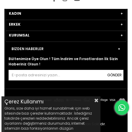
KADIN
ERKEK
KURUMSAL
BİZDEN HABERLER
Bültenimize Üye Olun ! Tüm İndirim ve Fırsatlardan İlk Sizin
Haberiniz Olsun !
GÖNDER
Çerez Kullanımı
Gloris, size daha iyi hizmet sunabilmek için web
sitesinde bazı çerezler kullanmaktadır. İstediğiniz
takdirde çerezleri reddedebilirsiniz. Ancak çerez
ayarlarını değiştirmeniz durumunda, internet
© 2021
gloris.com.tr
- Tüm Hakları Saklıdır.
sitemizin bazı fonksiyonlarının düzgün