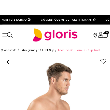
ÜCRETSİZ KARGO 🏖️
GÜVENLİ ÖDEME VE TAKSİT İMKANI 💳
SÜT
0
Anasayfa
Erkek Çamaşır
Erkek Slip
Jiber Erkek Gri Pamuklu Slip Külot