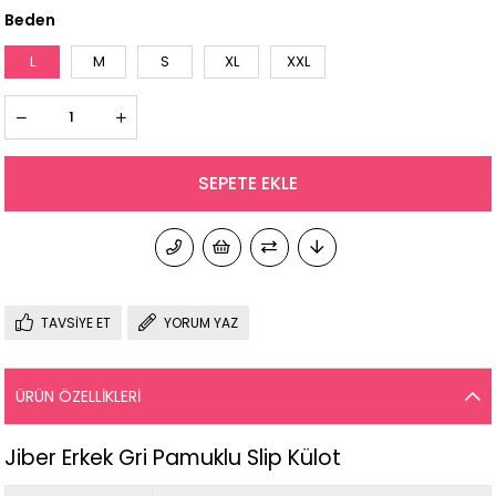
Beden
L
M
S
XL
XXL
TAVSIYE ET
YORUM YAZ
ÜRÜN ÖZELLIKLERI
Jiber Erkek Gri Pamuklu Slip Külot