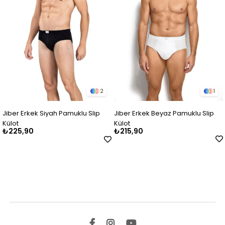
2
1
kek Siyah Pamuklu Slip
Jiber Erkek Beyaz Pamuklu Slip
Jiber Erk
Külot
Külot
0
₺215,90
₺225,9