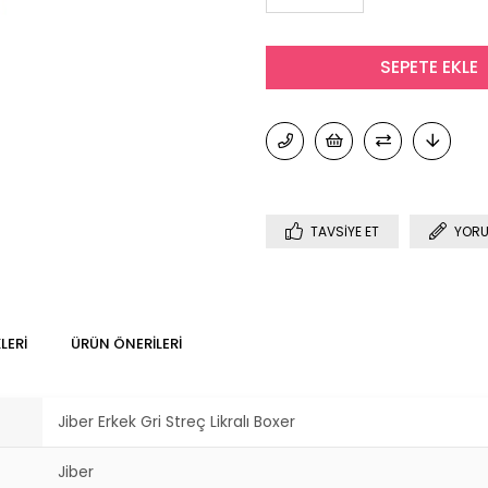
TAVSIYE ET
YORU
LERI
ÜRÜN ÖNERILERI
Jiber Erkek Gri Streç Likralı Boxer
Jiber