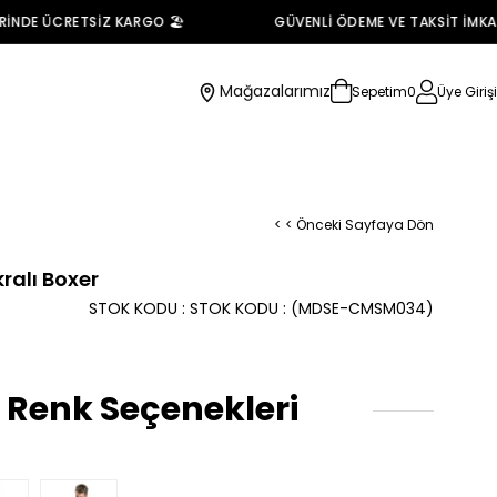
DE ÜCRETSİZ KARGO 🏖️
GÜVENLİ ÖDEME VE TAKSİT İMKANI 
Mağazalarımız
Sepetim
0
Üye Girişi
< < Önceki Sayfaya Dön
kralı Boxer
STOK KODU
STOK KODU
(MDSE-CMSM034)
 Renk Seçenekleri