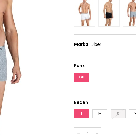
Marka
:
Jiber
Renk
Gri
Beden
L
M
S