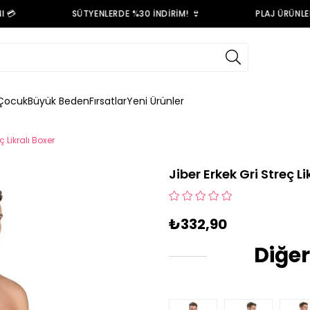

SÜTYENLERDE %30 İNDİRİM! 👙
PLAJ ÜRÜNLERİN
Çocuk
Büyük Beden
Fırsatlar
Yeni Ürünler
ç Likralı Boxer
Jiber Erkek Gri Streç Li
₺332,90
Diğer