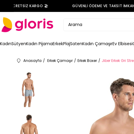
E ÜCRETSİZ KARGO 🏖️
GÜVENLİ ÖDEME VE TAKSİT İMKANI 
Kadın
Sütyen
Kadın Pijama
Erkek
Plaj
Saten
Kadın Çamaşır
Ev Elbisesi
Anasayfa
Erkek Çamaşır
Erkek Boxer
Jiber Erkek Gri Stre