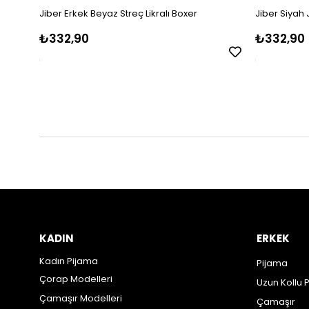
Jiber Erkek Beyaz Streç Likralı Boxer
Jiber Siyah 
₺332,90
₺332,90
KADIN
ERKEK
Kadın Pijama
Pijama
Çorap Modelleri
Uzun Kollu 
Çamaşır Modelleri
Çamaşır