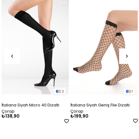
2
1
taliana Siyah Micro 40 Dizaltı
İtaliana Siyah Geniş File Dizaltı
İt
orap
Çorap
138,90
₺199,90
₺