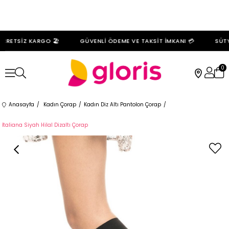
CRETSİZ KARGO 🏖️
GÜVENLİ ÖDEME VE TAKSİT İMKANI 💳
SÜTYE
0
Anasayfa
Kadın Çorap
Kadın Diz Altı Pantolon Çorap
İtaliana Siyah Hilal Dizaltı Çorap