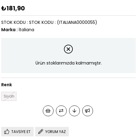
₺181,90
STOK KODU
STOK KODU
(ITALIANA0000055)
Marka
:
İtaliana
Ürün stoklarımızda kalmamıştır.
Renk
Siyah
TAVSIYE ET
YORUM YAZ