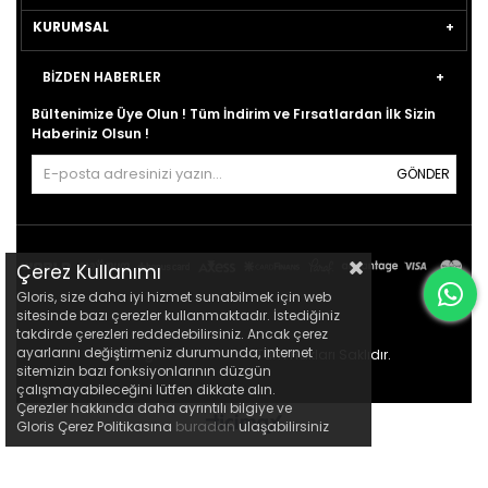
KURUMSAL
BİZDEN HABERLER
Bültenimize Üye Olun ! Tüm İndirim ve Fırsatlardan İlk Sizin
Haberiniz Olsun !
GÖNDER
Çerez Kullanımı
Gloris, size daha iyi hizmet sunabilmek için web
sitesinde bazı çerezler kullanmaktadır. İstediğiniz
takdirde çerezleri reddedebilirsiniz. Ancak çerez
ayarlarını değiştirmeniz durumunda, internet
© 2021
gloris.com.tr
- Tüm Hakları Saklıdır.
sitemizin bazı fonksiyonlarının düzgün
çalışmayabileceğini lütfen dikkate alın.
Çerezler hakkında daha ayrıntılı bilgiye ve
Gloris Çerez Politikasına
buradan
ulaşabilirsiniz