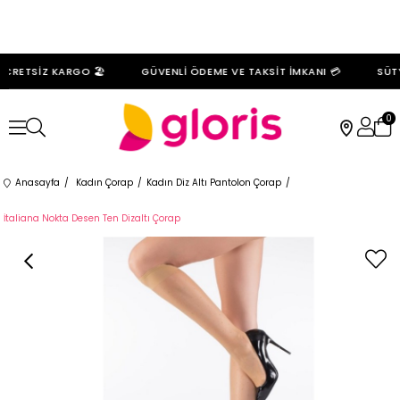
CRETSİZ KARGO 🏖️
GÜVENLİ ÖDEME VE TAKSİT İMKANI 💳
SÜTY
0
Anasayfa
Kadın Çorap
Kadın Diz Altı Pantolon Çorap
İtaliana Nokta Desen Ten Dizaltı Çorap