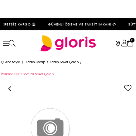
CRETSİZ KARGO 🏖️
GÜVENLİ ÖDEME VE TAKSİT İMKANI 💳
SÜTY
0
Anasayfa
Kadın Çorap
Kadın Soket Çorap
İtaliana 8307 Soft 20 Soket Çorap