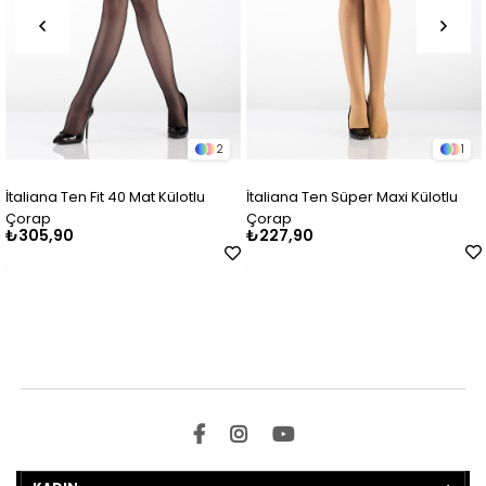
2
1
taliana Ten Fit 40 Mat Külotlu
İtaliana Ten Süper Maxi Külotlu
İt
orap
Çorap
Kü
305,90
₺227,90
₺