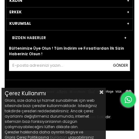
KADIN
ERKEK
KURUMSAL
BİZDEN HABERLER
Bültenimize Üye Olun ! Tüm İndirim ve Fırsatlardan İlk Sizin
Haberiniz Olsun !
GÖNDER
Çerez Kullanımı
Gloris, size daha iyi hizmet sunabilmek için web
sitesinde bazı çerezler kullanmaktadır. İstediğiniz
takdirde çerezleri reddedebilirsiniz. Ancak çerez
ayarlarını değiştirmeniz durumunda, internet
© 2021
gloris.com.tr
- Tüm Hakları Saklıdır.
sitemizin bazı fonksiyonlarının düzgün
çalışmayabileceğini lütfen dikkate alın.
Çerezler hakkında daha ayrıntılı bilgiye ve
Gloris Çerez Politikasına
buradan
ulaşabilirsiniz