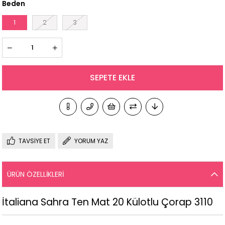
Beden
1
2
3
TAVSIYE ET
YORUM YAZ
ÜRÜN ÖZELLIKLERI
İtaliana Sahra Ten Mat 20 Külotlu Çorap 3110