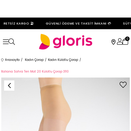
CRETSİZ KARGO 🏖️
GÜVENLİ ÖDEME VE TAKSİT İMKANI 💳
SÜTYE
0
Anasayfa
Kadın Çorap
Kadın Külotlu Çorap
İtaliana Sahra Ten Mat 20 Külotlu Çorap 3110