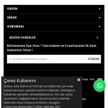
KADIN
ERKEK
KURUMSAL
BİZDEN HABERLER
Bültenimize Üye Olun ! Tüm İndirim ve Fırsatlardan İlk Sizin
Haberiniz Olsun !
GÖNDER
Çerez Kullanımı
Gloris, size daha iyi hizmet sunabilmek için web
sitesinde bazı çerezler kullanmaktadır. İstediğiniz
takdirde çerezleri reddedebilirsiniz. Ancak çerez
ayarlarını değiştirmeniz durumunda, internet
© 2021
gloris.com.tr
- Tüm Hakları Saklıdır.
sitemizin bazı fonksiyonlarının düzgün
çalışmayabileceğini lütfen dikkate alın.