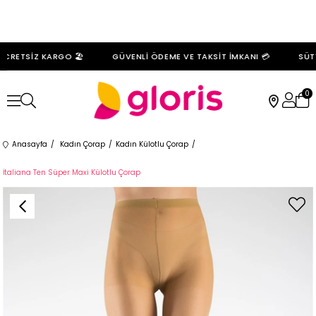
CRETSİZ KARGO 🏖️
GÜVENLİ ÖDEME VE TAKSİT İMKANI 💳
SÜTY
0
Anasayfa
Kadın Çorap
Kadın Külotlu Çorap
İtaliana Ten Süper Maxi Külotlu Çorap