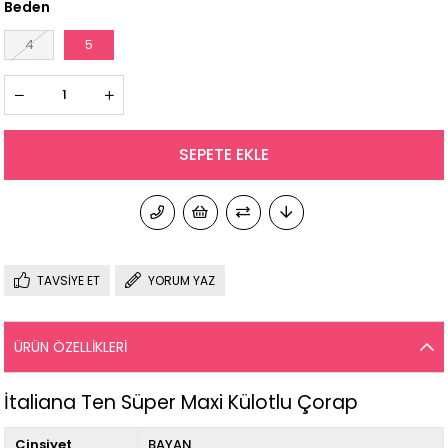
Beden
4
5
TAVSIYE ET
YORUM YAZ
ÜRÜN ÖZELLIKLERI
İtaliana Ten Süper Maxi Külotlu Çorap
Cinsiyet
BAYAN