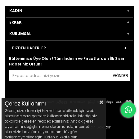
KADIN
ERKEK
KURUMSAL
BİZDEN HABERLER
Bültenimize Üye Olun ! Tüm İndirim ve Fırsatlardan İlk Sizin
Haberiniz Olsun !
GÖNDER
Çerez Kullanımı
Gloris, size daha iyi hizmet sunabilmek için web
sitesinde bazı çerezler kullanmaktadır. İstediğiniz
takdirde çerezleri reddedebilirsiniz. Ancak çerez
ayarlarını değiştirmeniz durumunda, internet
© 2021
gloris.com.tr
- Tüm Hakları Saklıdır.
sitemizin bazı fonksiyonlarının düzgün
çalışmayabileceğini lütfen dikkate alın.