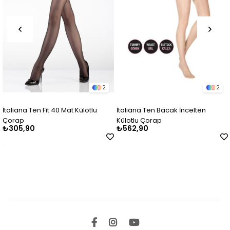
2
2
ana Ten Fit 40 Mat Külotlu
İtaliana Ten Bacak İncelten
İtalia
p
Külotlu Çorap
Çora
5,90
₺562,90
₺562