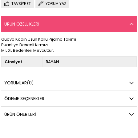
TAVSIYE ET
YORUM YAZ
ÜRÜN ÖZELLIKLERI
Guava Kadın Uzun Kollu Pijama Takımı
Puantiye Desenli Kırmızı
M L XL Bedenleri Mevcuttur.
Cinsiyet
BAYAN
YORUMLAR
(0)
ÖDEME SEÇENEKLERI
ÜRÜN ÖNERILERI