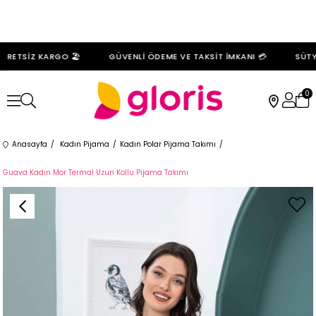
RETSİZ KARGO 🏖️
GÜVENLİ ÖDEME VE TAKSİT İMKANI 💳
SÜTYE
0
Anasayfa
Kadın Pijama
Kadın Polar Pijama Takımı
Guava Kadın Mor Termal Uzun Kollu Pijama Takımı