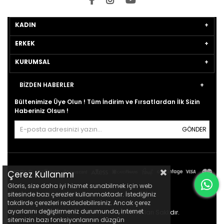
KADIN
ERKEK
KURUMSAL
BİZDEN HABERLER
Bültenimize Üye Olun ! Tüm İndirim ve Fırsatlardan İlk Sizin
Haberiniz Olsun !
GÖNDER
Çerez Kullanımı
Gloris, size daha iyi hizmet sunabilmek için web
sitesinde bazı çerezler kullanmaktadır. İstediğiniz
takdirde çerezleri reddedebilirsiniz. Ancak çerez
ayarlarını değiştirmeniz durumunda, internet
© 2021
gloris.com.tr
- Tüm Hakları Saklıdır.
sitemizin bazı fonksiyonlarının düzgün