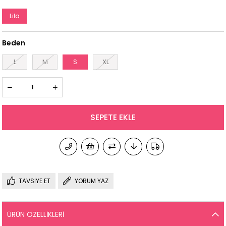
Lila
Beden
L
M
S
XL
TAVSIYE ET
YORUM YAZ
ÜRÜN ÖZELLIKLERI