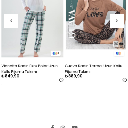
1
1
ru Polar Uzun
Guava Kadın Termal Uzun Kollu
Vienetta Vişne Re
mı
Pijama Takımı
Kollu Polar Pijama
₺889,90
₺1.122,90