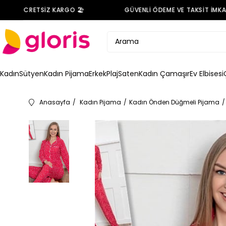
NDE ÜCRETSİZ KARGO 🏖️
GÜVENLİ ÖDEME VE TAKSİT İMKANI 
Kadın
Sütyen
Kadın Pijama
Erkek
Plaj
Saten
Kadın Çamaşır
Ev Elbisesi
Anasayfa
Kadın Pijama
Kadın Önden Düğmeli Pijama