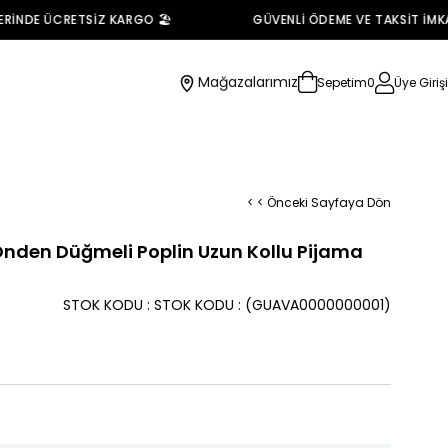
İNDE ÜCRETSİZ KARGO 🏖️
GÜVENLİ ÖDEME VE TAKSİT İMKANI
Mağazalarımız
Sepetim
0
Üye Girişi
< < Önceki Sayfaya Dön
Önden Düğmeli Poplin Uzun Kollu Pijama
STOK KODU
STOK KODU
(GUAVA0000000001)