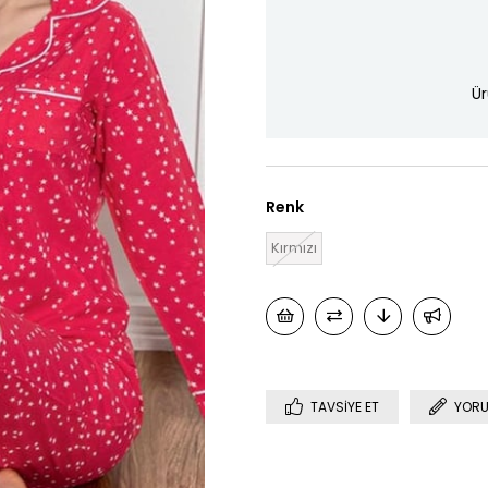
Ür
Renk
Kırmızı
TAVSIYE ET
YORU