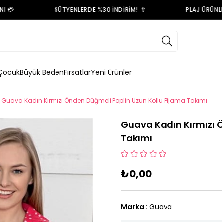
💳
SÜTYENLERDE %30 İNDİRİM! 👙
PLAJ ÜRÜNLER
Çocuk
Büyük Beden
Fırsatlar
Yeni Ürünler
Guava Kadın Kırmızı Önden Düğmeli Poplin Uzun Kollu Pijama Takımı
Guava Kadın Kırmızı 
Takımı
₺0,00
Marka
:
Guava