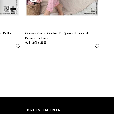
n Kollu
Guava Kadın Önden Düğmeli Uzun Kollu
Guava
Pijama Takımı
Pijam
₺1.647,90
₺1.6
BİZDEN HABERLER