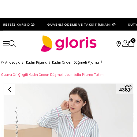
RETSİZ KARGO 🏖️
GÜVENLİ ÖDEME VE TAKSİT İMKANI 💳
SÜTYE
0
Anasayfa
Kadın Pijama
Kadın Önden Düğmeli Pijama
Guava Gri Çizgili Kadın Önden Düğmeli Uzun Kollu Pijama Takımı