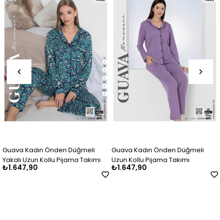
uava Kadın Önden Düğmeli
Guava Kadın Önden Düğmeli
Gu
akalı Uzun Kollu Pijama Takımı
Uzun Kollu Pijama Takımı
Uz
1.647,90
₺1.647,90
₺