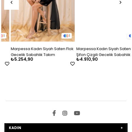
1
1
Marpessa Kadın Siyah Saten Flok
Marpessa Kadın Siyah Saten
Gecelik Sabahlık Takım
Şifon Çizgili Gecelik Sabahlık
₺5.254,90
₺4.910,90
Takım
KADIN