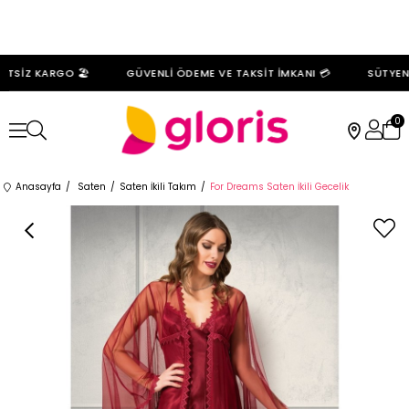
TSİZ KARGO 🏖️
GÜVENLİ ÖDEME VE TAKSİT İMKANI 💳
SÜTYENL
0
Anasayfa
Saten
Saten İkili Takım
For Dreams Saten İkili Gecelik