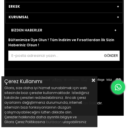
ERKEK
KURUMSAL
BİZDEN HABERLER
Bültenimize Üye Olun ! Tüm İndirim ve Fırsatlardan İlk Sizin
Haberiniz Olsun !
GÖNDER
Çerez Kullanımı
Gloris, size daha iyi hizmet sunabilmek için web
sitesinde bazı çerezler kullanmaktadır. İstediğiniz
takdirde çerezleri reddedebilirsiniz. Ancak çerez
ayarlarını değiştirmeniz durumunda, internet
© 2021
gloris.com.tr
- Tüm Hakları Saklıdır.
sitemizin bazı fonksiyonlarının düzgün
çalışmayabileceğini lütfen dikkate alın.
Çerezler hakkında daha ayrıntılı bilgiye ve
Gloris Çerez Politikasına
buradan
ulaşabilirsiniz