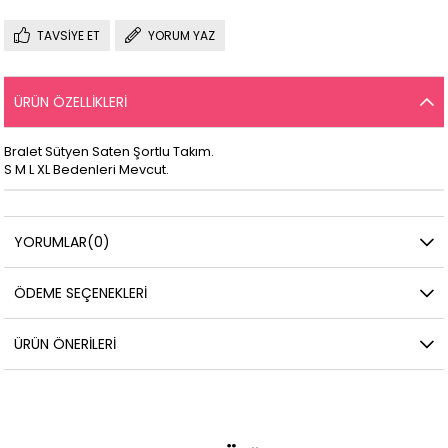
TAVSIYE ET
YORUM YAZ
ÜRÜN ÖZELLIKLERI
Bralet Sütyen Saten Şortlu Takım.
S M L XL Bedenleri Mevcut.
YORUMLAR
(0)
ÖDEME SEÇENEKLERI
ÜRÜN ÖNERILERI