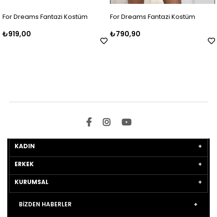
r Dreams Fantazi Kostüm
For Dreams Fantazi Kostüm
For
19,00
₺790,90
₺7
KADIN
ERKEK
KURUMSAL
BİZDEN HABERLER