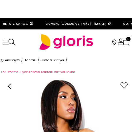
RETSİZ KARGO 🏖️
GÜVENLİ ÖDEME VE TAKSİT İMKANI 💳
SÜTYE
0
Anasayfa
Fantazi
Fantazi Jartiyer
For Dreams Siyah Fantezi Dantelli Jartiyer Takım