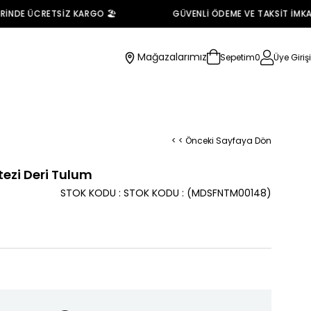
NDE ÜCRETSİZ KARGO 🏖️
GÜVENLİ ÖDEME VE TAKSİT İMKANI 
Mağazalarımız
Sepetim
0
Üye Girişi
< < Önceki Sayfaya Dön
ezi Deri Tulum
STOK KODU
STOK KODU
(MDSFNTM00148)