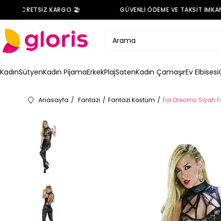
DE ÜCRETSİZ KARGO 🏖️
GÜVENLİ ÖDEME VE TAKSİT İMKANI 
Kadın
Sütyen
Kadın Pijama
Erkek
Plaj
Saten
Kadın Çamaşır
Ev Elbisesi
Anasayfa
Fantazi
Fantazi Kostüm
For Dreams Siyah F