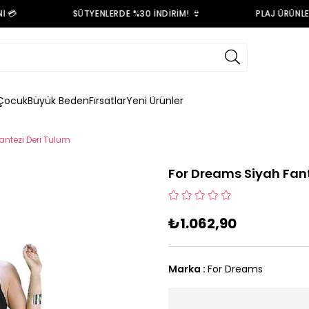

SÜTYENLERDE %30 İNDİRİM! 👙
PLAJ ÜRÜNLERİ
Çocuk
Büyük Beden
Fırsatlar
Yeni Ürünler
antezi Deri Tulum
For Dreams Siyah Fant
₺1.062,90
Marka
:
For Dreams