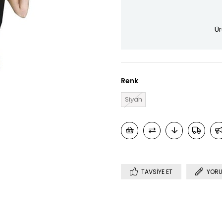
Ür
Renk
Siyah
TAVSIYE ET
YORU