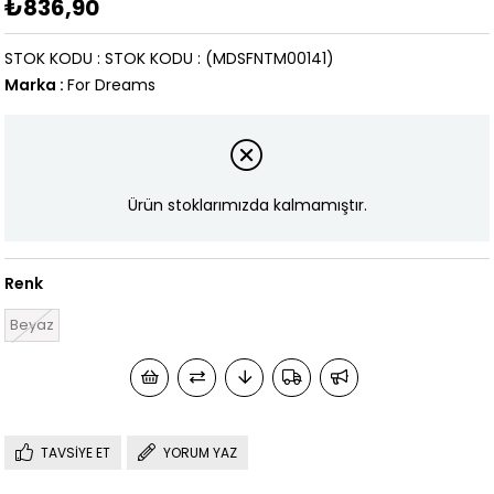
₺836,90
STOK KODU
STOK KODU
(MDSFNTM00141)
Marka
:
For Dreams
Ürün stoklarımızda kalmamıştır.
Renk
Beyaz
TAVSIYE ET
YORUM YAZ