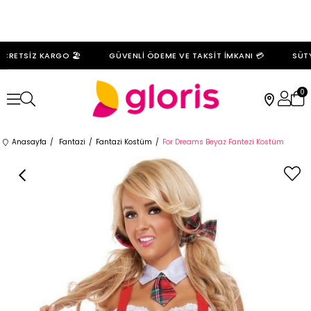
RETSİZ KARGO 🏖️
GÜVENLİ ÖDEME VE TAKSİT İMKANI 💳
SÜTYE
0
Anasayfa
Fantazi
Fantazi Kostüm
For Dreams Beyaz Fantezi Kostüm