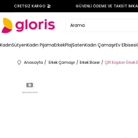
NDE ÜCRETSİZ KARGO 🏖️
GÜVENLİ ÖDEME VE TAKSİT İMKANI 
Kadın
Sütyen
Kadın Pijama
Erkek
Plaj
Saten
Kadın Çamaşır
Ev Elbisesi
Anasayfa
Erkek Çamaşır
Erkek Boxer
Çift Kaplan Erkek 