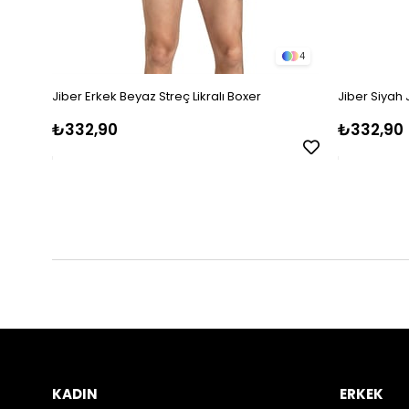
4
Jiber Erkek Beyaz Streç Likralı Boxer
Jiber Siyah 
₺332,90
₺332,90
KADIN
ERKEK