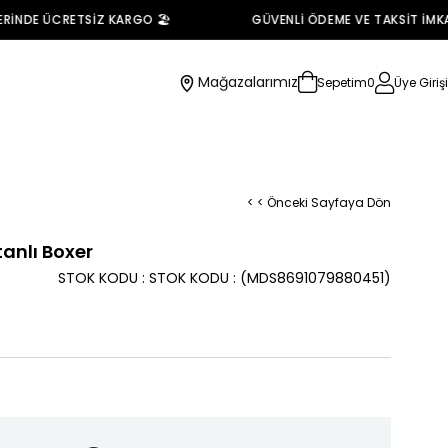
İNDE ÜCRETSİZ KARGO 🏖️
GÜVENLİ ÖDEME VE TAKSİT İMKANI
Mağazalarımız
Sepetim
0
Üye Girişi
< < Önceki Sayfaya Dön
tanlı Boxer
STOK KODU
STOK KODU
(MDS8691079880451)