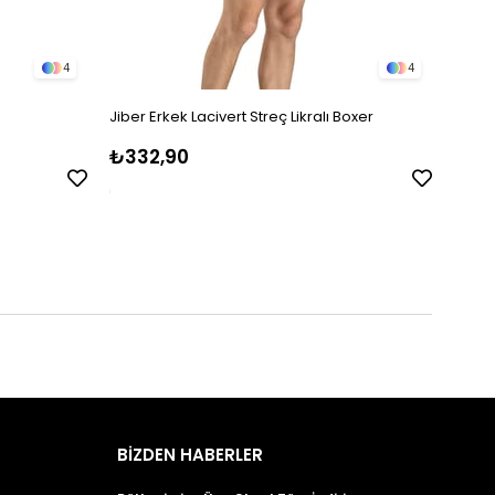
4
4
Jiber Erkek Lacivert Streç Likralı Boxer
Kenn 
₺332,90
₺32
BİZDEN HABERLER