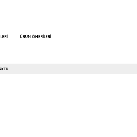
LERI
ÜRÜN ÖNERILERI
RKEK