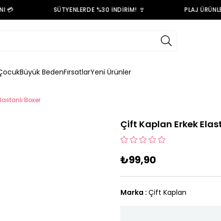
💳
SÜTYENLERDE %30 İNDİRİM! 👙
PLAJ ÜRÜNLER
Çocuk
Büyük Beden
Fırsatlar
Yeni Ürünler
Elastanlı Boxer
Çift Kaplan Erkek Elas
₺99,90
Marka
:
Çift Kaplan