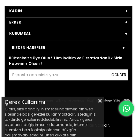
KADIN
ERKEK
KURUMSAL
BİZDEN HABERLER
Bültenimize Üye Olun ! Tüm İndirim ve Fırsatlardan İlk Sizin
Haberiniz Olsun !
GÖNDER
Çerez Kullanımı
Gloris, size daha iyi hizmet sunabilmek için web
sitesinde bazı çerezler kullanmaktadır. İstediğiniz
takdirde çerezleri reddedebilirsiniz. Ancak çerez
ayarlarını değiştirmeniz durumunda, internet
© 2021
gloris.com.tr
- Tüm Hakları Saklıdır.
sitemizin bazı fonksiyonlarının düzgün
çalışmayabileceğini lütfen dikkate alın.