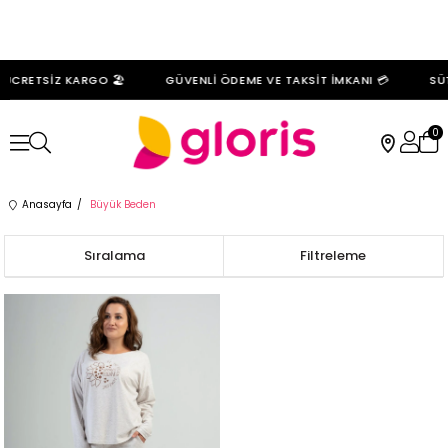
 ÜCRETSİZ KARGO 🏖️
GÜVENLİ ÖDEME VE TAKSİT İMKANI 💳
SÜT
0
Anasayfa
Büyük Beden
Sıralama
Filtreleme