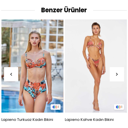
Benzer Ürünler
1
1
no Turkuaz Kadın Bikini
Lapieno Kahve Kadın Bikini
Lapien