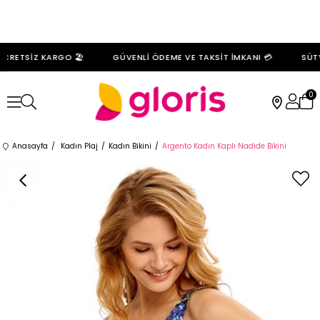
CRETSİZ KARGO 🏖️
GÜVENLİ ÖDEME VE TAKSİT İMKANI 💳
SÜTYE
0
Anasayfa
Kadın Plaj
Kadın Bikini
Argento Kadın Kaplı Nadide Bikini