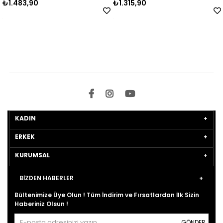
83,90
₺1.315,90
₺1.5
KADIN
ERKEK
KURUMSAL
BİZDEN HABERLER
Bültenimize Üye Olun ! Tüm İndirim ve Fırsatlardan İlk Sizin
Haberiniz Olsun !
GÖNDER