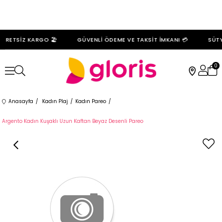
CRETSİZ KARGO 🏖️
GÜVENLİ ÖDEME VE TAKSİT İMKANI 💳
SÜTYE
0
Anasayfa
Kadın Plaj
Kadın Pareo
Argento Kadın Kuşaklı Uzun Kaftan Beyaz Desenli Pareo