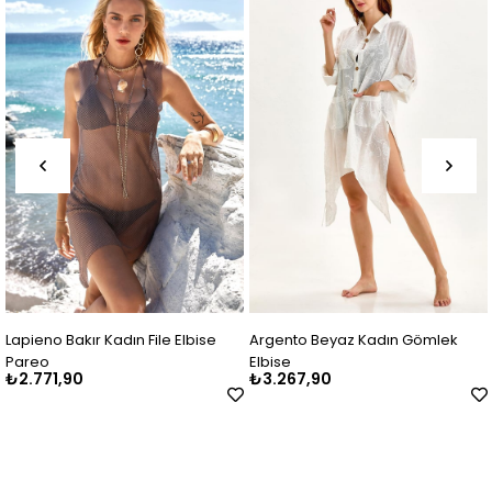
apieno Bakır Kadın File Elbise
Argento Beyaz Kadın Gömlek
Ar
areo
Elbise
Kı
2.771,90
₺3.267,90
₺